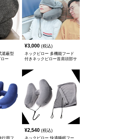
¥
3,000
(税込)
式遮蔽型
ネックピロー 多機能フード
ピロー
付きネックピロー首肩頭部サ
ポート
¥
2,540
(税込)
旅行用フ
ネックピロー 快適睡眠フー