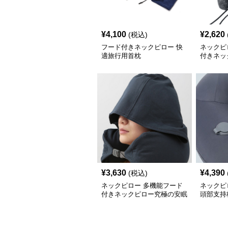
¥
4,100
¥
2,620
(税込)
フード付きネックピロー 快
ネックピ
適旅行用首枕
付きネッ
ト枕
¥
3,630
¥
4,390
(税込)
ネックピロー 多機能フード
ネックピ
付きネックピロー究極の安眠
頭部支持
サポート
行用