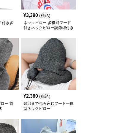
¥
3,390
(税込)
ド付き多
ネックピロー 多機能フード
付きネックピロー調節紐付き
¥
2,380
(税込)
ロー 首
頭部まで包み込むフード一体
枕
型ネックピロー