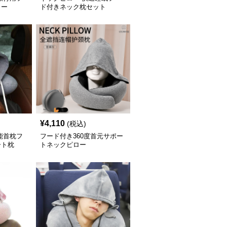
ロー
ド付きネック枕セット
¥
4,110
(税込)
能首枕フ
フード付き360度首元サポー
ート枕
トネックピロー