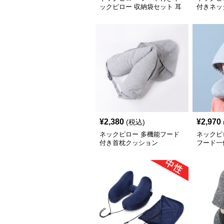
ックピロー 収納袋セット 耳
付きネッ
栓付き
ト
¥
2,380
¥
2,970
(税込)
ネックピロー 多機能フード
ネックピ
付き首枕クッション
フード一