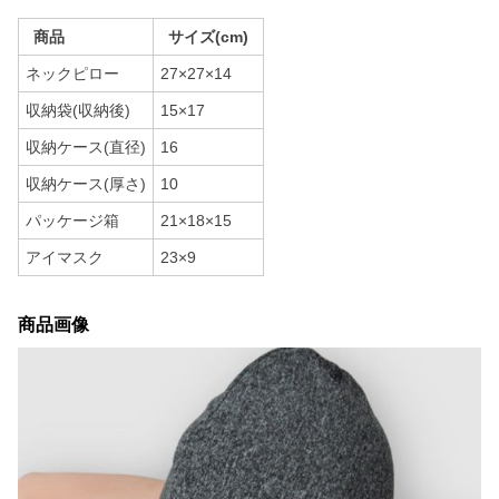
商品
サイズ(cm)
ネックピロー
27×27×14
収納袋(収納後)
15×17
収納ケース(直径)
16
収納ケース(厚さ)
10
パッケージ箱
21×18×15
アイマスク
23×9
商品画像