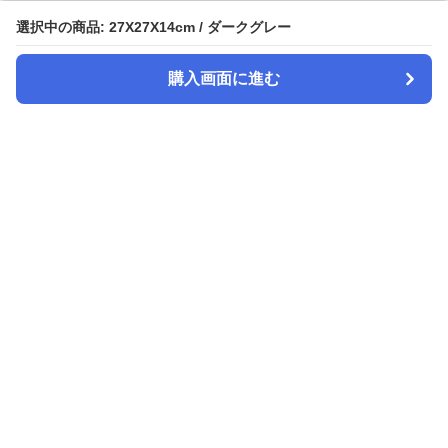
選択中の商品: 27X27X14cm / ダークグレー
選択中の商品: 27X27X14cm / ダークグレー
購入画面に進む
購入画面に進む
スヤピロ
について
会社概要
利用規約