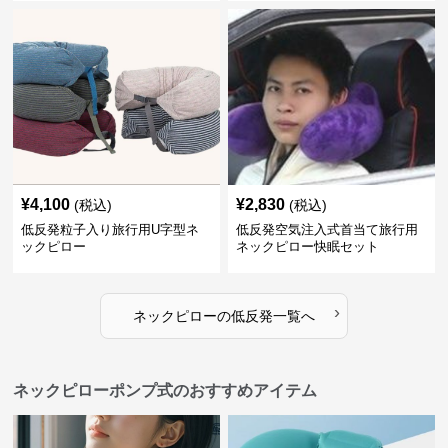
¥
4,100
¥
2,830
(税込)
(税込)
低反発粒子入り旅行用U字型ネ
低反発空気注入式首当て旅行用
ックピロー
ネックピロー快眠セット
›
ネックピロー
の
低反発
一覧へ
ネックピローポンプ式のおすすめアイテム