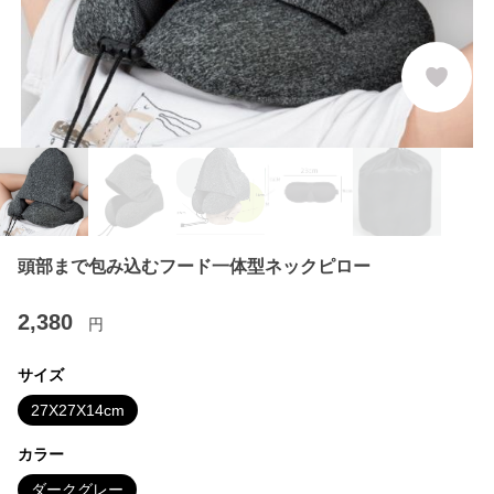
頭部まで包み込むフード一体型ネックピロー
2,380
円
サイズ
27X27X14cm
カラー
ダークグレー