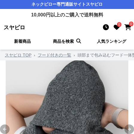
ネックピロー
専門通販サイト
スヤピロ
10,000
円以上のご購入で送料無料
0
0
スヤピロ
新着商品
商品を検索
人気ランキング
スヤピロ TOP
›
フード付きの一覧
›
頭部まで包み込むフード一体
Previous slide
Ne