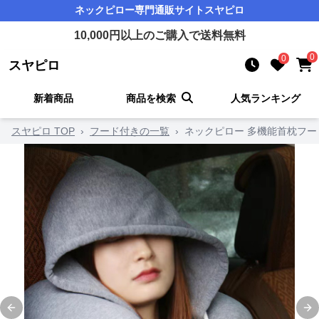
ネックピロー
専門通販サイト
スヤピロ
10,000
円以上のご購入で送料無料
0
0
スヤピロ
新着商品
商品を検索
人気ランキング
スヤピロ TOP
›
フード付きの一覧
›
ネックピロー 多機能首枕フ
Previous slide
Ne