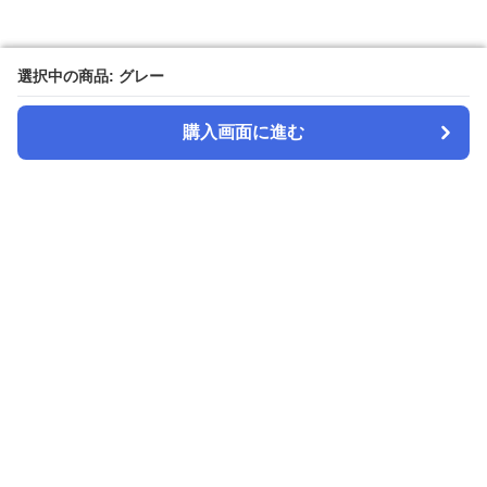
選択中の商品: グレー
選択中の商品: グレー
購入画面に進む
購入画面に進む
スヤピロ
について
会社概要