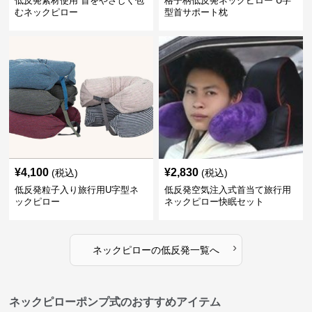
低反発素材使用 首をやさしく包
格子柄低反発ネックピロー U字
むネックピロー
型首サポート枕
¥
4,100
¥
2,830
(税込)
(税込)
低反発粒子入り旅行用U字型ネ
低反発空気注入式首当て旅行用
ックピロー
ネックピロー快眠セット
›
ネックピロー
の
低反発
一覧へ
ネックピローポンプ式のおすすめアイテム