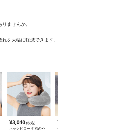
ありませんか。
。
疲れを大幅に軽減できます。
¥
3,040
¥
2,700
¥
3,580
(税込)
(税込)
(税込
ネックピロー 至福のや
快適圧力調整 ネックピ
ネックピロー 