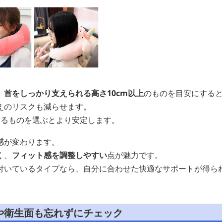
、
首をしっかり支えられる高さ10cm以上
のものを目安にする
えのリスクも減らせます。
あるものを選ぶとより安定します。
感が変わります。
く、
フィット感を調整しやすい
点が魅力です。
付いているタイプなら、自分に合わせた快適なサポートが得ら
や衛生面も忘れずにチェック