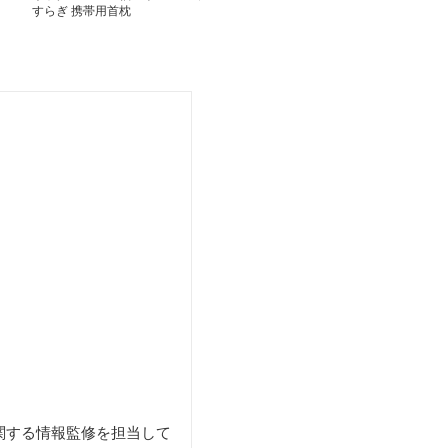
すらぎ 携帯用首枕
ロー
らぎ 首もとク
関する情報監修を担当して