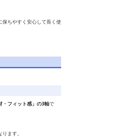
に保ちやすく安心して長く使
材・フィット感」の3軸
で
なります。