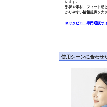
います。
形状
や
素材
、
フィット感
かりやすい情報提供
を大
ネックピロー専門通販サ
使用シーンに合わせ