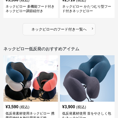
(税込)
(税込)
ネックピロー 多機能フード付き
ネックピロー かたつむり型フー
ネックピロー調節紐付き
ド付きネックピロー
›
ネックピロー
の
フード付き
一覧へ
ネックピロー低反発のおすすめアイテム
¥
3,590
¥
3,900
(税込)
(税込)
低反発素材使用ネックピロー 携
低反発素材使用 首をやさしく包
帯収納付き旅行用首当て枕
むネックピロー