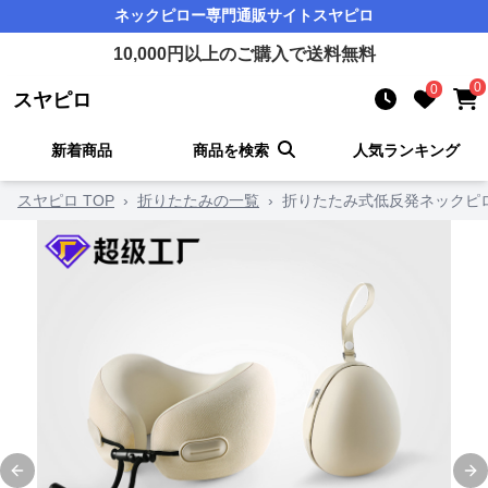
ネックピロー
専門通販サイト
スヤピロ
10,000
円以上のご購入で送料無料
0
0
スヤピロ
新着商品
商品を検索
人気ランキング
スヤピロ TOP
›
折りたたみの一覧
›
折りたたみ式低反発ネックピ
Previous slide
Ne