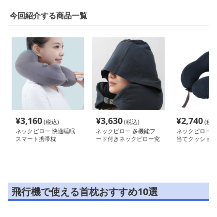
今回紹介する商品一覧
¥
3,160
¥
3,630
¥
2,740
(税込)
(税込)
(税込
ネックピロー 快適睡眠
ネックピロー 多機能フ
ネックピロー 
スマート携帯枕
ード付きネックピロー究
当てクッション
極の安眠サポート
様
飛行機で使える首枕おすすめ10選