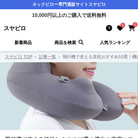
ネックピロー
専門通販サイト
スヤピロ
10,000
円以上のご購入で送料無料
0
0
スヤピロ
新着商品
商品を検索
人気ランキング
スヤピロ TOP
›
記事一覧
›
飛行機で使える首枕おすすめ10選！