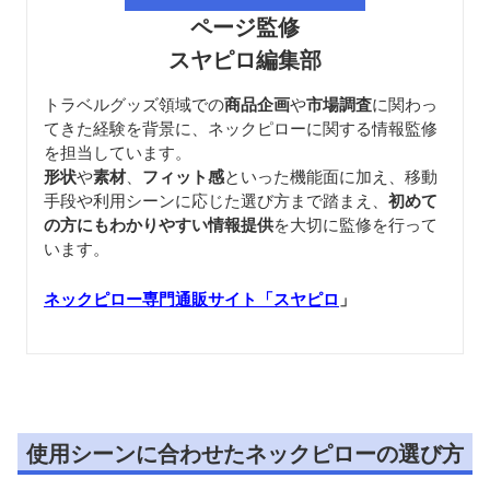
ページ監修
スヤピロ編集部
トラベルグッズ領域での
商品企画
や
市場調査
に関わっ
てきた経験を背景に、ネックピローに関する情報監修
を担当しています。
形状
や
素材
、
フィット感
といった機能面に加え、移動
手段や利用シーンに応じた選び方まで踏まえ、
初めて
の方にもわかりやすい情報提供
を大切に監修を行って
います。
ネックピロー専門通販サイト「スヤピロ
」
使用シーンに合わせたネックピローの選び方