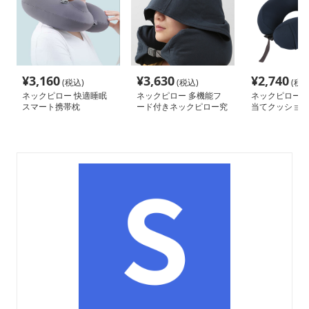
¥
3,160
¥
3,630
¥
2,740
(税込)
(税込)
(税込
ネックピロー 快適睡眠
ネックピロー 多機能フ
ネックピロー 
スマート携帯枕
ード付きネックピロー究
当てクッション
極の安眠サポート
様