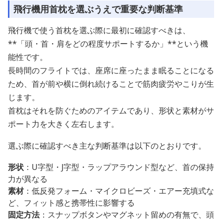
飛行機用首枕を選ぶうえで重要な判断基準
飛行機で使う首枕を選ぶ際に最初に確認すべきは、
**「頭・首・肩をどの程度サポートするか」**という機
能性です。
長時間のフライトでは、座席に座ったまま眠ることになる
ため、首が前や横に倒れ続けることで筋肉疲労やこりが生
じます。
首枕はそれを防ぐためのアイテムであり、形状と素材がサ
ポート力を大きく左右します。
選ぶ際に確認すべき主な判断基準は以下のとおりです。
形状
：U字型・J字型・ラップアラウンド型など、首の保持
力が異なる
素材
：低反発フォーム・マイクロビーズ・エアー充填式な
ど、フィット感と携帯性に影響する
固定方法
：スナップボタンやマグネット留めの有無で、頭