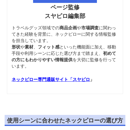
ページ監修
スヤピロ編集部
トラベルグッズ領域での
商品企画
や
市場調査
に関わっ
てきた経験を背景に、ネックピローに関する情報監修
を担当しています。
形状
や
素材
、
フィット感
といった機能面に加え、移動
手段や利用シーンに応じた選び方まで踏まえ、
初めて
の方にもわかりやすい情報提供
を大切に監修を行って
います。
ネックピロー専門通販サイト「スヤピロ
」
使用シーンに合わせたネックピローの選び方