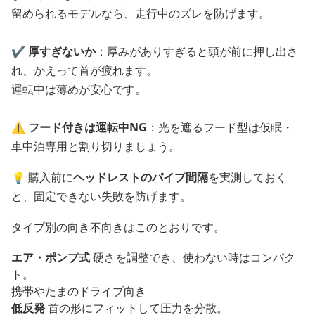
留められるモデルなら、走行中のズレを防げます。
✔️
厚すぎないか
：厚みがありすぎると頭が前に押し出さ
れ、かえって首が疲れます。
運転中は薄めが安心です。
⚠️
フード付きは運転中NG
：光を遮るフード型は仮眠・
車中泊専用と割り切りましょう。
💡 購入前に
ヘッドレストのパイプ間隔
を実測しておく
と、固定できない失敗を防げます。
タイプ別の向き不向きはこのとおりです。
エア・ポンプ式
硬さを調整でき、使わない時はコンパク
ト。
携帯やたまのドライブ向き
低反発
首の形にフィットして圧力を分散。