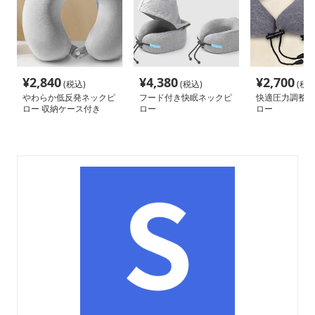
¥
2,840
¥
4,380
¥
2,700
(税込)
(税込)
(税込
やわらか低反発ネックピ
フード付き快眠ネックピ
快適圧力調整 
ロー 収納ケース付き
ロー
ロー