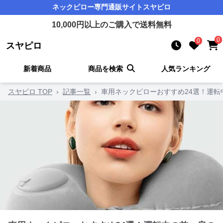
ネックピロー
専門通販サイト
スヤピロ
10,000
円以上のご購入で送料無料
0
0
スヤピロ
新着商品
商品を検索
人気ランキング
スヤピロ TOP
›
記事一覧
›
車用ネックピローおすすめ24選！運