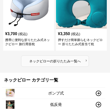
¥
3,700
¥
3,350
(税込)
(税込)
携帯に便利な折りたたみ式ネッ
押すだけ簡単膨らむネックピロ
クピロー 旅行用首枕
ー 折りたたみ式首当て枕
›
ネックピロー
の
折りたたみ
一覧へ
ネックピロー カテゴリ一覧
ポンプ式
低反発