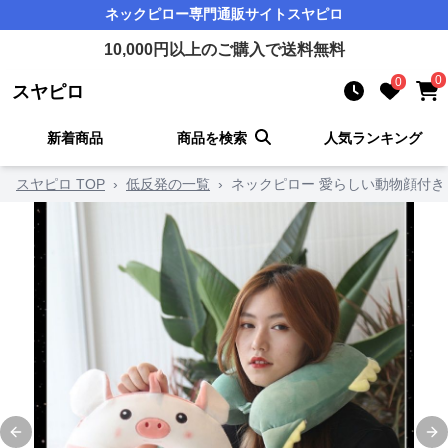
ネックピロー
専門通販サイト
スヤピロ
10,000
円以上のご購入で送料無料
0
0
スヤピロ
新着商品
商品を検索
人気ランキング
スヤピロ TOP
›
低反発の一覧
›
ネックピロー 愛らしい動物顔付き
Previous slide
Ne