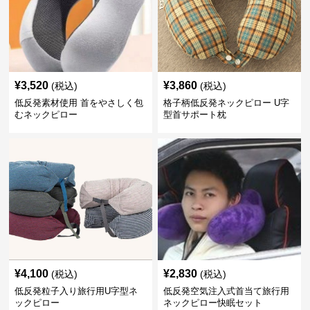
¥
3,520
¥
3,860
(税込)
(税込)
低反発素材使用 首をやさしく包
格子柄低反発ネックピロー U字
むネックピロー
型首サポート枕
¥
4,100
¥
2,830
(税込)
(税込)
低反発粒子入り旅行用U字型ネ
低反発空気注入式首当て旅行用
ックピロー
ネックピロー快眠セット