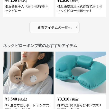
¥
4,100
¥
2,830
(税込)
(税込)
低反発粒子入り旅行用U字型ネ
低反発空気注入式首当て旅行用
ックピロー
ネックピロー快眠セット
›
新着アイテムの一覧へ
ネックピローポンプ式のおすすめアイテム
¥
3,540
¥
3,310
(税込)
(税込)
360度全方位サポート ポンプ式
押すだけ簡単膨らむポンプ式U