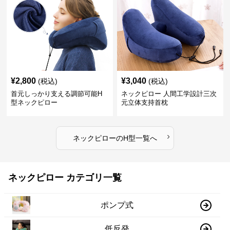
¥
2,800
¥
3,040
(税込)
(税込)
首元しっかり支える調節可能H
ネックピロー 人間工学設計三次
型ネックピロー
元立体支持首枕
›
ネックピロー
の
H型
一覧へ
ネックピロー カテゴリ一覧
ポンプ式
低反発