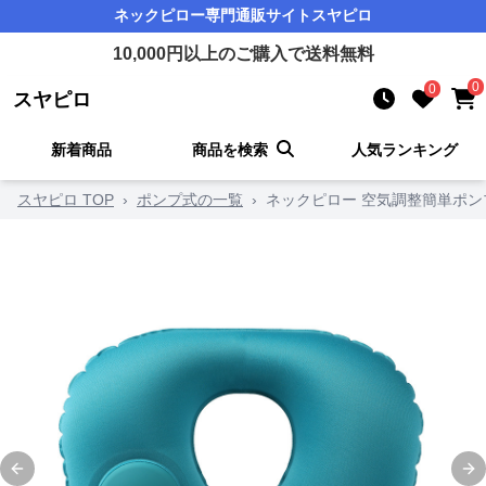
ネックピロー
専門通販サイト
スヤピロ
10,000
円以上のご購入で送料無料
0
0
スヤピロ
新着商品
商品を検索
人気ランキング
スヤピロ TOP
›
ポンプ式の一覧
›
ネックピロー 空気調整簡単ポ
Previous slide
Ne