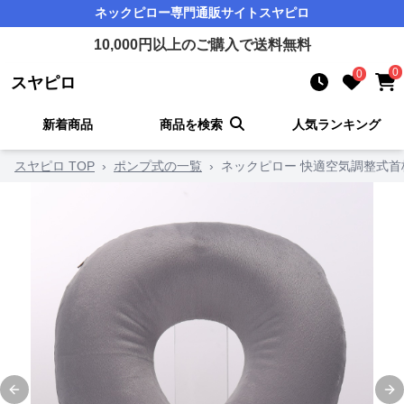
ネックピロー
専門通販サイト
スヤピロ
10,000
円以上のご購入で送料無料
0
0
スヤピロ
新着商品
商品を検索
人気ランキング
スヤピロ TOP
›
ポンプ式の一覧
›
ネックピロー 快適空気調整式首
Previous slide
Ne