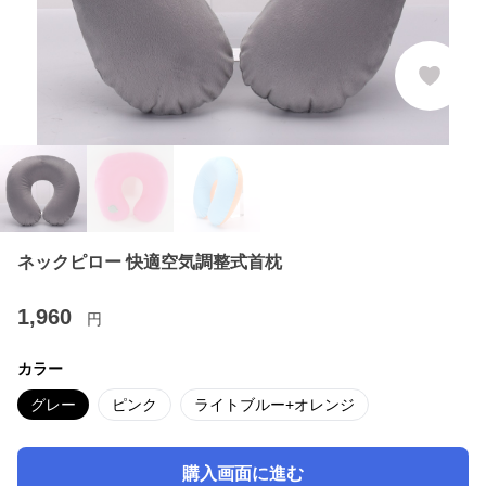
ネックピロー 快適空気調整式首枕
1,960
円
カラー
グレー
ピンク
ライトブルー+オレンジ
購入画面に進む