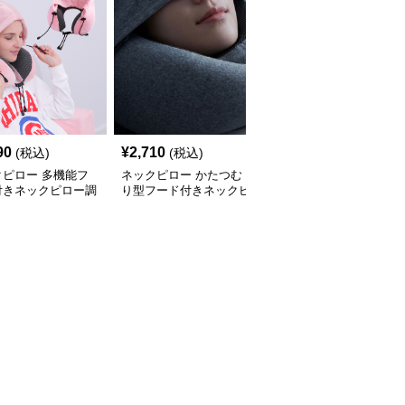
90
¥
2,710
¥
2,710
(税込)
(税込)
(税込)
クピロー 多機能フ
ネックピロー かたつむ
ネックピロー 遮光フー
付きネックピロー調
り型フード付きネックピ
ド付きネックピロー多機
付き
ロー
能快眠枕