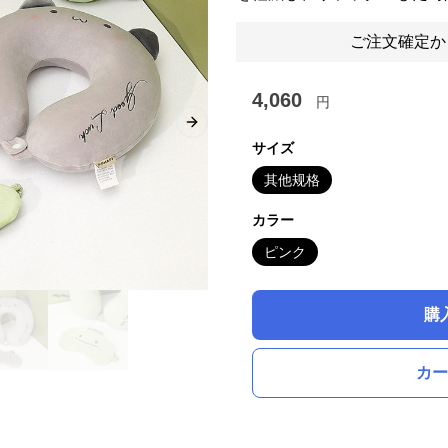
ご注文確定か
4,060
円
Next slide
サイズ
其他规格
カラー
ピンク
購
カー