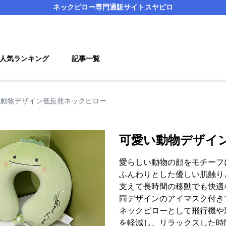
ネックピロー
専門通販サイト
スヤピロ
人気ランキング
記事一覧
い動物デザイン低反発ネックピロー
可愛い動物デザイ
愛らしい動物の顔をモチーフ
ふんわりとした優しい肌触り
支えて長時間の移動でも快適
同デザインのアイマスク付き
ネックピローとして飛行機や
を軽減し、リラックスした時