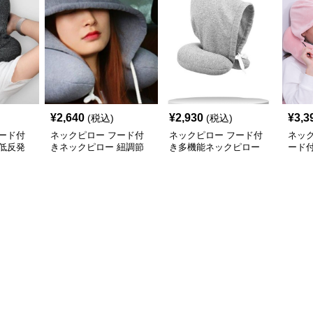
¥
2,640
¥
2,930
¥
3,3
(税込)
(税込)
ード付
ネックピロー フード付
ネックピロー フード付
ネッ
低反発
きネックピロー 紐調節
き多機能ネックピロー
ード
ム旅行用
機能付き
節紐