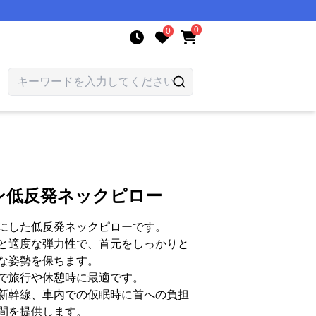
0
0
ン低反発ネックピロー
にした低反発ネックピローです。
と適度な弾力性で、首元をしっかりと
な姿勢を保ちます。
で旅行や休憩時に最適です。
新幹線、車内での仮眠時に首への負担
間を提供します。