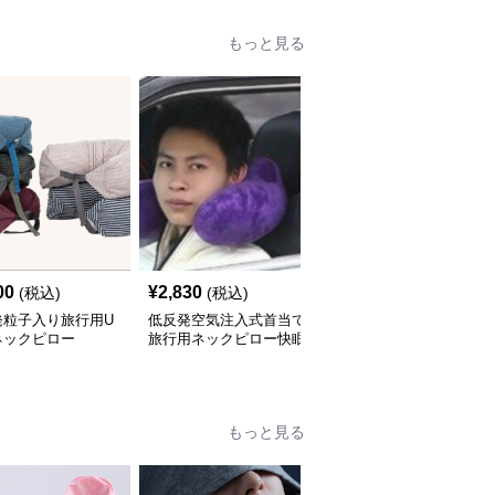
もっと見る
00
¥
2,830
¥
2,860
(税込)
(税込)
(税込)
発粒子入り旅行用U
低反発空気注入式首当て
低反発素材で首を全方位
ネックピロー
旅行用ネックピロー快眠
サポートするネックピロ
セット
ー
もっと見る