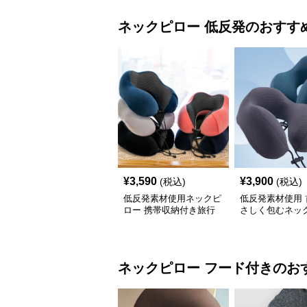
ネックピロー
低反発
のおすす
¥
3,590
¥
3,900
(税込)
(税込)
低反発素材使用ネックピ
低反発素材使用 
ロー 携帯収納付き旅行
さしく包むネッ
用首当て枕
ネックピロー
フード付き
のお