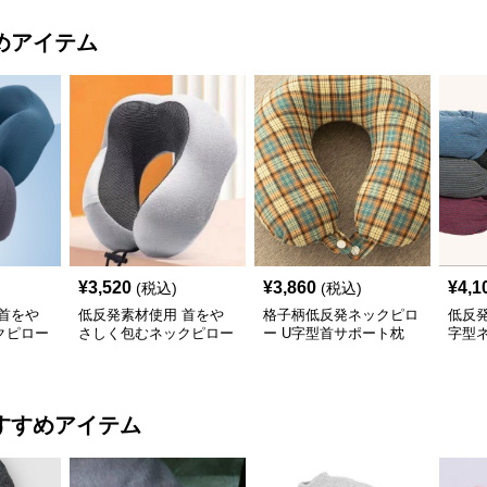
めアイテム
¥
3,520
¥
3,860
¥
4,1
(税込)
(税込)
首をや
低反発素材使用 首をや
格子柄低反発ネックピロ
低反
クピロー
さしく包むネックピロー
ー U字型首サポート枕
字型
すすめアイテム