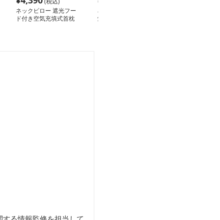
¥
4,390
¥
4,390
¥
3,630
(税込)
(税込)
(税込
ネックピロー 遮光フー
ネックピロー 多機能空
ネックピロー 
ド付き空気充填式首枕
気式頭部支持枕フード付
ード付きネック
き快適旅行用
極の安眠サポー
関する情報監修を担当して