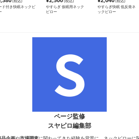
4,380
¥
2,500
¥
2,040
(税込)
(税込)
(税込)
ード付き快眠ネックピ
やすらぎ 仮眠用ネック
やすらぎ快眠 低反発ネ
ー
ピロー
ックピロー
ページ監修
スヤピロ編集部
商品企画
や
市場調査
に関わってきた経験を背景に、ネックピローに