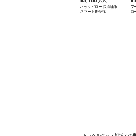
¥
3,160
¥
(税込)
ネックピロー 快適睡眠
フ
スマート携帯枕
ロ
トラベルグッズ領域での