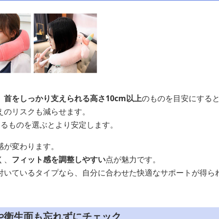
、
首をしっかり支えられる高さ10cm以上
のものを目安にする
えのリスクも減らせます。
あるものを選ぶとより安定します。
感が変わります。
く、
フィット感を調整しやすい
点が魅力です。
付いているタイプなら、自分に合わせた快適なサポートが得ら
や衛生面も忘れずにチェック