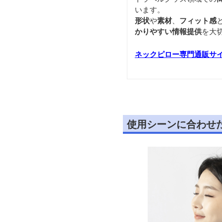
います。
形状
や
素材
、
フィット感
かりやすい情報提供
を大
ネックピロー専門通販サ
使用シーンに合わせ