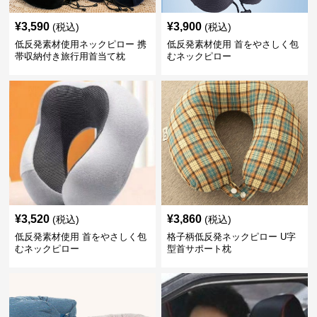
¥
3,590
¥
3,900
(税込)
(税込)
低反発素材使用ネックピロー 携
低反発素材使用 首をやさしく包
帯収納付き旅行用首当て枕
むネックピロー
¥
3,520
¥
3,860
(税込)
(税込)
低反発素材使用 首をやさしく包
格子柄低反発ネックピロー U字
むネックピロー
型首サポート枕