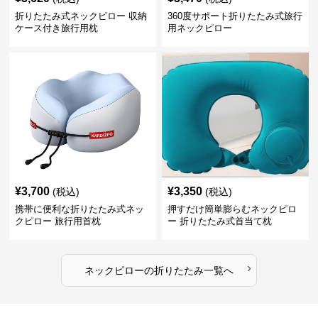
折りたたみ式ネックピロー 収納
360度サポート折りたたみ式旅行
ケース付き旅行用枕
用ネックピロー
¥
3,700
¥
3,350
(税込)
(税込)
携帯に便利な折りたたみ式ネッ
押すだけ簡単膨らむネックピロ
クピロー 旅行用首枕
ー 折りたたみ式首当て枕
›
ネックピロー
の
折りたたみ
一覧へ