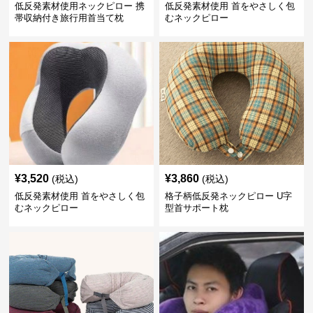
低反発素材使用ネックピロー 携
低反発素材使用 首をやさしく包
帯収納付き旅行用首当て枕
むネックピロー
¥
3,520
¥
3,860
(税込)
(税込)
低反発素材使用 首をやさしく包
格子柄低反発ネックピロー U字
むネックピロー
型首サポート枕