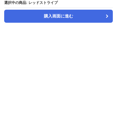
選択中の商品: レッドストライプ
選択中の商品: レッドストライプ
購入画面に進む
購入画面に進む
スヤピロ
について
会社概要
利用規約