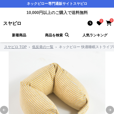
ネックピロー
専門通販サイト
スヤピロ
10,000
円以上のご購入で送料無料
0
0
スヤピロ
新着商品
商品を検索
人気ランキング
スヤピロ TOP
›
低反発の一覧
›
ネックピロー 快適睡眠ストライ
Previous slide
Ne