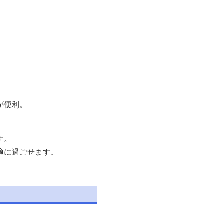
が便利。
す。
適に過ごせます。