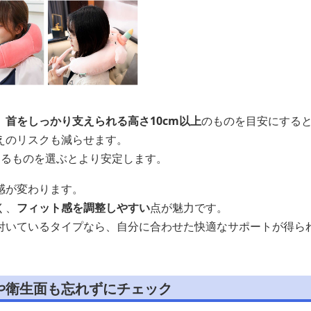
、
首をしっかり支えられる高さ10cm以上
のものを目安にする
えのリスクも減らせます。
あるものを選ぶとより安定します。
感が変わります。
く、
フィット感を調整しやすい
点が魅力です。
付いているタイプなら、自分に合わせた快適なサポートが得ら
や衛生面も忘れずにチェック