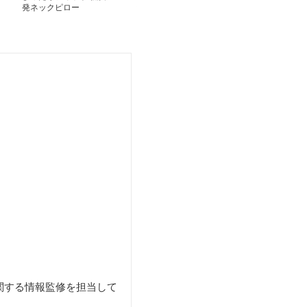
発ネックピロー
ックピロー 携帯収納ケ
ネックピロー携
ース付き旅行枕
関する情報監修を担当して