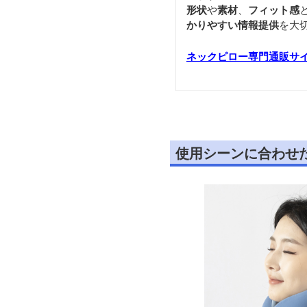
形状
や
素材
、
フィット感
かりやすい情報提供
を大
ネックピロー専門通販サ
使用シーンに合わせ