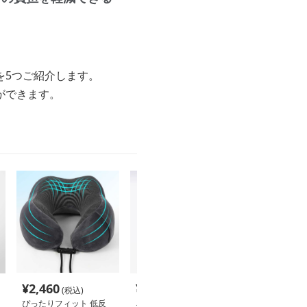
を5つご紹介します。
ができます。
¥
2,460
¥
3,340
¥
2,980
(税込)
(税込)
(税込
ぴったりフィット 低反
ネックピロー 低反発ネ
折りたたみ式ス