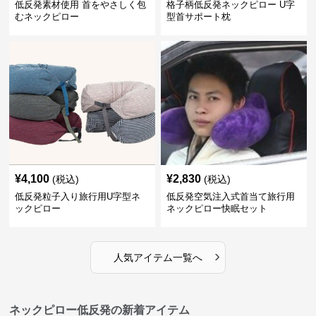
低反発素材使用 首をやさしく包
格子柄低反発ネックピロー U字
むネックピロー
型首サポート枕
¥
4,100
¥
2,830
(税込)
(税込)
低反発粒子入り旅行用U字型ネ
低反発空気注入式首当て旅行用
ックピロー
ネックピロー快眠セット
›
人気アイテム一覧へ
ネックピロー低反発の新着アイテム