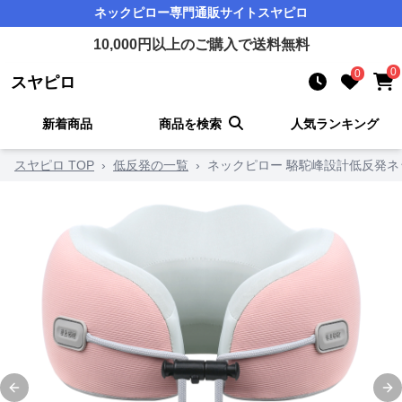
ネックピロー
専門通販サイト
スヤピロ
10,000
円以上のご購入で送料無料
0
0
スヤピロ
新着商品
商品を検索
人気ランキング
スヤピロ TOP
›
低反発の一覧
›
ネックピロー 駱駝峰設計低反発ネ
Previous slide
Ne