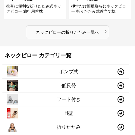
携帯に便利な折りたたみ式ネッ
押すだけ簡単膨らむネックピロ
クピロー 旅行用首枕
ー 折りたたみ式首当て枕
›
ネックピロー
の
折りたたみ
一覧へ
ネックピロー カテゴリ一覧
ポンプ式
低反発
フード付き
H型
折りたたみ