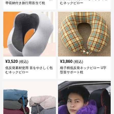
帯収納付き旅行用首当て枕
むネックピロー
¥
3,520
¥
3,860
(税込)
(税込)
低反発素材使用 首をやさしく包
格子柄低反発ネックピロー U字
むネックピロー
型首サポート枕