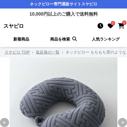
ネックピロー
専門通販サイト
スヤピロ
10,000
円以上のご購入で送料無料
0
0
スヤピロ
新着商品
商品を検索
人気ランキング
スヤピロ TOP
›
低反発の一覧
›
ネックピロー もちもち雲のような
Previous slide
Ne