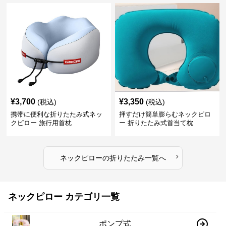
¥
3,700
¥
3,350
(税込)
(税込)
携帯に便利な折りたたみ式ネッ
押すだけ簡単膨らむネックピロ
クピロー 旅行用首枕
ー 折りたたみ式首当て枕
›
ネックピロー
の
折りたたみ
一覧へ
ネックピロー カテゴリ一覧
ポンプ式