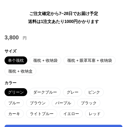
ご注文確定から7~28日でお届け予定
送料は1注文あたり
1000
円かかります
3,800
円
サイズ
单个颈枕
颈枕 + 收纳袋
颈枕 + 眼罩耳塞 + 收纳袋
颈枕 + 收纳盒
カラー
グリーン
ダークブルー
グレー
ピンク
ブルー
ブラウン
パープル
ブラック
カーキ
ライトブルー
イエロー
レッド