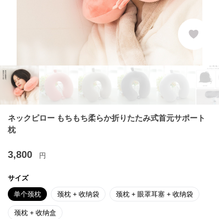
ネックピロー もちもち柔らか折りたたみ式首元サポート
枕
3,800
円
サイズ
单个颈枕
颈枕 + 收纳袋
颈枕 + 眼罩耳塞 + 收纳袋
颈枕 + 收纳盒