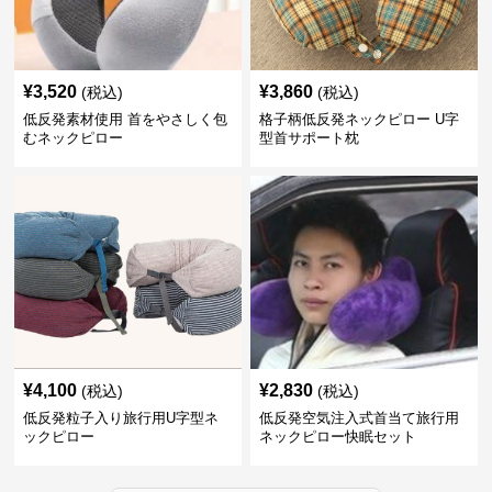
¥
3,520
¥
3,860
(税込)
(税込)
低反発素材使用 首をやさしく包
格子柄低反発ネックピロー U字
むネックピロー
型首サポート枕
¥
4,100
¥
2,830
(税込)
(税込)
低反発粒子入り旅行用U字型ネ
低反発空気注入式首当て旅行用
ックピロー
ネックピロー快眠セット