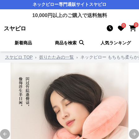
ネックピロー
専門通販サイト
スヤピロ
10,000
円以上のご購入で送料無料
0
0
スヤピロ
新着商品
商品を検索
人気ランキング
スヤピロ TOP
›
折りたたみの一覧
›
ネックピロー もちもち柔ら
Previous slide
Ne