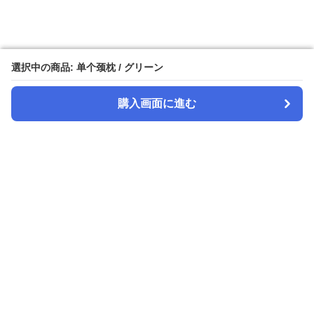
選択中の商品: 单个颈枕 / グリーン
選択中の商品: 单个颈枕 / グリーン
購入画面に進む
購入画面に進む
スヤピロ
について