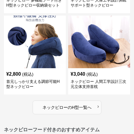
ネックピロー 多機能フード付き
ネックピロー 人体工学設計快眠
H型ネックピロー収納袋セット
サポート型ネックピロー
¥
2,800
¥
3,040
(税込)
(税込)
首元しっかり支える調節可能H
ネックピロー 人間工学設計三次
型ネックピロー
元立体支持首枕
›
ネックピロー
の
H型
一覧へ
ネックピローフード付きのおすすめアイテム