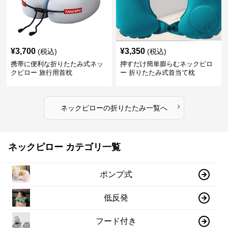
¥
3,700
¥
3,350
(税込)
(税込)
携帯に便利な折りたたみ式ネッ
押すだけ簡単膨らむネックピロ
クピロー 旅行用首枕
ー 折りたたみ式首当て枕
›
ネックピロー
の
折りたたみ
一覧へ
ネックピロー カテゴリ一覧
ポンプ式
低反発
フード付き