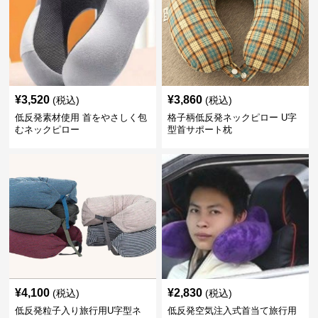
¥
3,520
¥
3,860
(税込)
(税込)
低反発素材使用 首をやさしく包
格子柄低反発ネックピロー U字
むネックピロー
型首サポート枕
¥
4,100
¥
2,830
(税込)
(税込)
低反発粒子入り旅行用U字型ネ
低反発空気注入式首当て旅行用