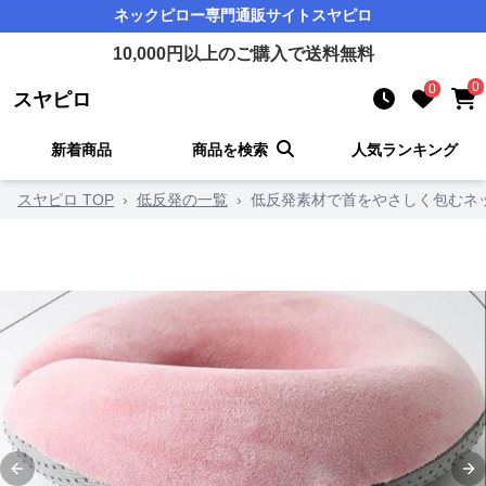
ネックピロー
専門通販サイト
スヤピロ
10,000
円以上のご購入で送料無料
0
0
スヤピロ
新着商品
商品を検索
人気ランキング
スヤピロ TOP
›
低反発の一覧
›
低反発素材で首をやさしく包むネ
Previous slide
Ne