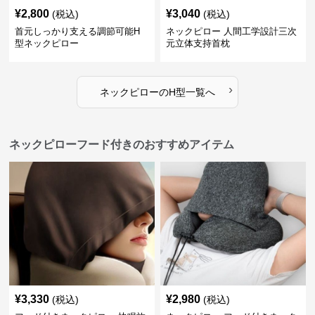
¥
2,800
¥
3,040
(税込)
(税込)
首元しっかり支える調節可能H
ネックピロー 人間工学設計三次
型ネックピロー
元立体支持首枕
›
ネックピロー
の
H型
一覧へ
ネックピローフード付きのおすすめアイテム
¥
3,330
¥
2,980
(税込)
(税込)