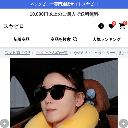
ネックピロー
専門通販サイト
スヤピロ
10,000
円以上のご購入で送料無料
0
0
スヤピロ
新着商品
商品を検索
人気ランキング
スヤピロ TOP
›
折りたたみの一覧
›
かわいいキャラクター付き折
Previous slide
Ne