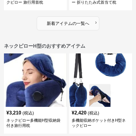
クピロー 旅行用首枕
ー 折りたたみ式首当て枕
›
新着アイテムの一覧へ
ネックピローH型のおすすめアイテム
¥
3,210
¥
2,420
(税込)
(税込)
ネックピロー多機能H型収納袋
多機能収納ポケット付きH型ネ
付き旅行用枕
ックピロー