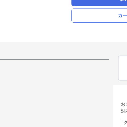
カー
お
対