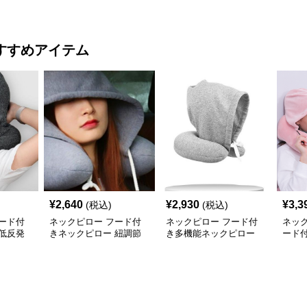
すすめアイテム
¥
2,640
¥
2,930
¥
3,3
(税込)
(税込)
ード付
ネックピロー フード付
ネックピロー フード付
ネッ
低反発
きネックピロー 紐調節
き多機能ネックピロー
ード
ム旅行用
機能付き
節紐