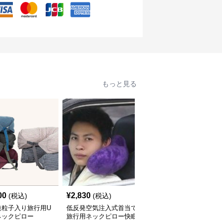
もっと見る
00
¥
2,830
¥
2,860
(税込)
(税込)
(税込)
発粒子入り旅行用U
低反発空気注入式首当て
低反発素材で首を全方位
ネックピロー
旅行用ネックピロー快眠
サポートするネックピロ