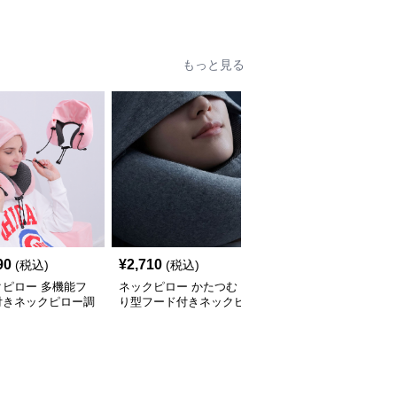
セット
ー
もっと見る
90
¥
2,710
¥
2,710
(税込)
(税込)
(税込)
クピロー 多機能フ
ネックピロー かたつむ
ネックピロー 遮光フー
付きネックピロー調
り型フード付きネックピ
ド付きネックピロー多機
付き
ロー
能快眠枕