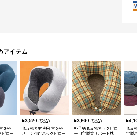
めアイテム
¥
3,520
¥
3,860
¥
4,1
(税込)
(税込)
首をや
低反発素材使用 首をや
格子柄低反発ネックピロ
低反
クピロー
さしく包むネックピロー
ー U字型首サポート枕
字型