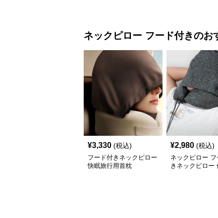
用首当て枕
ネックピロー
フード付き
のお
¥
3,330
¥
2,980
(税込)
(税込)
フード付きネックピロー
ネックピロー フ
快眠旅行用首枕
きネックピロー 
メモリーフォー
枕