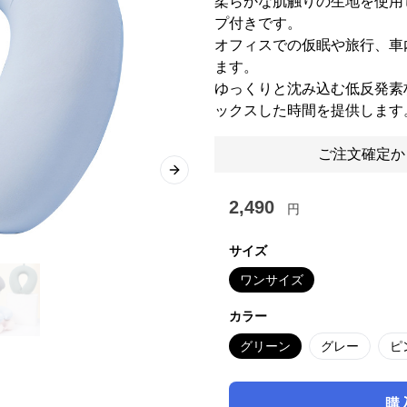
柔らかな肌触りの生地を使用
プ付きです。
オフィスでの仮眠や旅行、車
ます。
ゆっくりと沈み込む低反発素
ックスした時間を提供します
ご注文確定か
Next slide
2,490
円
サイズ
ワンサイズ
カラー
グリーン
グレー
ピ
購