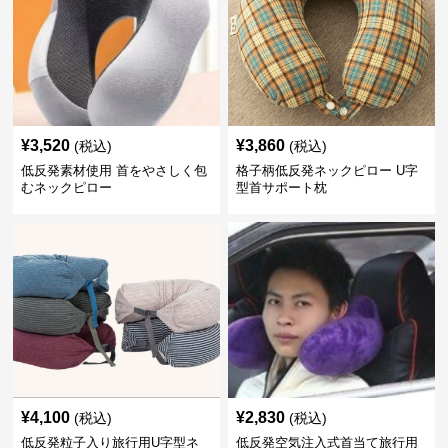
¥
3,520
¥
3,860
(税込)
(税込)
低反発素材使用 首をやさしく包
格子柄低反発ネックピロー U字
むネックピロー
型首サポート枕
¥
4,100
¥
2,830
(税込)
(税込)
低反発粒子入り旅行用U字型ネ
低反発空気注入式首当て旅行用