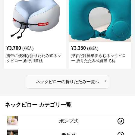
¥
3,700
¥
3,350
(税込)
(税込)
携帯に便利な折りたたみ式ネッ
押すだけ簡単膨らむネックピロ
クピロー 旅行用首枕
ー 折りたたみ式首当て枕
›
ネックピロー
の
折りたたみ
一覧へ
ネックピロー カテゴリ一覧
ポンプ式
低反発