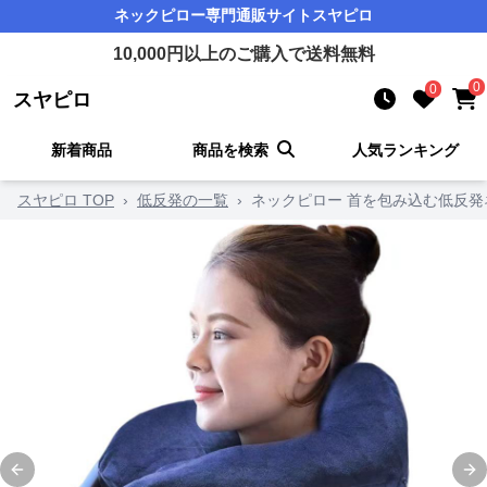
ネックピロー
専門通販サイト
スヤピロ
10,000
円以上のご購入で送料無料
0
0
スヤピロ
新着商品
商品を検索
人気ランキング
スヤピロ TOP
›
低反発の一覧
›
ネックピロー 首を包み込む低反発
Previous slide
Ne