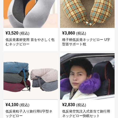
¥
3,520
¥
3,860
(税込)
(税込)
低反発素材使用 首をやさしく包
格子柄低反発ネックピロー U字
むネックピロー
型首サポート枕
¥
4,100
¥
2,830
(税込)
(税込)
低反発粒子入り旅行用U字型ネ
低反発空気注入式首当て旅行用
ックピロー
ネックピロー快眠セット