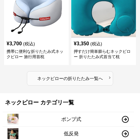
¥
3,700
¥
3,350
(税込)
(税込)
携帯に便利な折りたたみ式ネッ
押すだけ簡単膨らむネックピロ
クピロー 旅行用首枕
ー 折りたたみ式首当て枕
›
ネックピロー
の
折りたたみ
一覧へ
ネックピロー カテゴリ一覧
ポンプ式
低反発