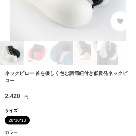
ネックピロー 首を優しく包む調節紐付き低反発ネックピ
ロー
2,420
円
サイズ
28*30*13
カラー