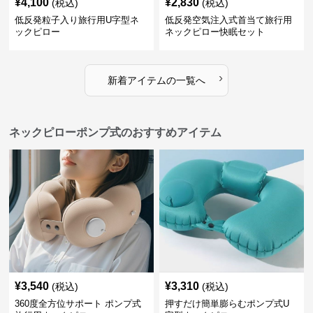
¥
4,100
¥
2,830
(税込)
(税込)
低反発粒子入り旅行用U字型ネ
低反発空気注入式首当て旅行用
ックピロー
ネックピロー快眠セット
›
新着アイテムの一覧へ
ネックピローポンプ式のおすすめアイテム
¥
3,540
¥
3,310
(税込)
(税込)
360度全方位サポート ポンプ式
押すだけ簡単膨らむポンプ式U