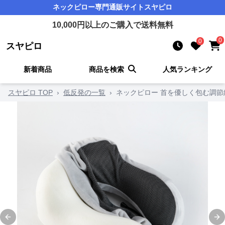
ネックピロー
専門通販サイト
スヤピロ
10,000
円以上のご購入で送料無料
0
0
スヤピロ
新着商品
商品を検索
人気ランキング
スヤピロ TOP
›
低反発の一覧
›
ネックピロー 首を優しく包む調
Previous slide
Ne