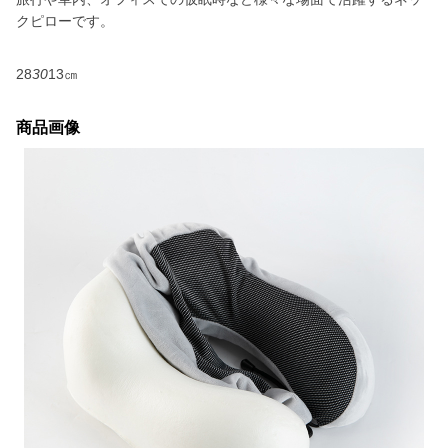
クピローです。
28
30
13㎝
商品画像