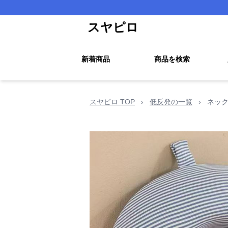
スヤピロ
新着商品
商品を検索
スヤピロ TOP
›
低反発の一覧
›
ネック