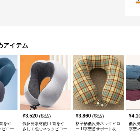
めアイテム
¥
3,520
¥
3,860
¥
4,1
(税込)
(税込)
首をや
低反発素材使用 首をや
格子柄低反発ネックピロ
低反
クピロー
さしく包むネックピロー
ー U字型首サポート枕
字型