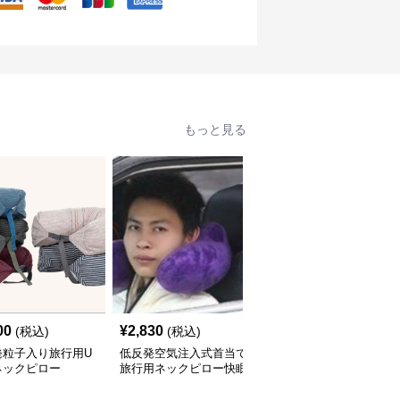
もっと見る
00
¥
2,830
¥
2,860
(税込)
(税込)
(税込)
発粒子入り旅行用U
低反発空気注入式首当て
低反発素材で首を全方位
ネックピロー
旅行用ネックピロー快眠
サポートするネックピロ
セット
ー