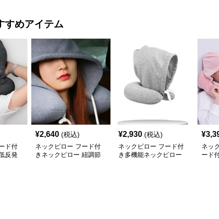
すすめアイテム
¥
2,640
¥
2,930
¥
3,3
(税込)
(税込)
ード付
ネックピロー フード付
ネックピロー フード付
ネッ
低反発
きネックピロー 紐調節
き多機能ネックピロー
ード
ム旅行用
機能付き
節紐