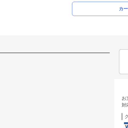
カー
お
対