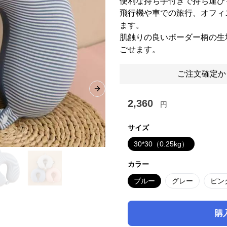
便利な持ち手付きで持ち運び
飛行機や車での旅行、オフィ
ます。
肌触りの良いボーダー柄の生
ごせます。
ご注文確定か
Next slide
2,360
円
サイズ
30*30（0.25kg）
カラー
ブルー
グレー
ピン
購