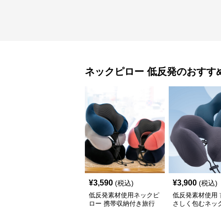
ネックピロー
低反発
のおすす
¥
3,590
¥
3,900
(税込)
(税込)
低反発素材使用ネックピ
低反発素材使用 
ロー 携帯収納付き旅行
さしく包むネッ
用首当て枕