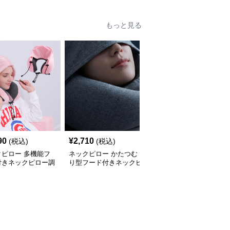
もっと見る
90
¥
2,710
¥
2,710
(税込)
(税込)
(税込)
クピロー 多機能フ
ネックピロー かたつむ
ネックピロー 遮光フー
付きネックピロー調
り型フード付きネックピ
ド付きネックピロー多機
付き
ロー
能快眠枕