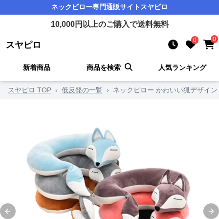
ネックピロー
専門通販サイト
スヤピロ
10,000
円以上のご購入で送料無料
0
0
スヤピロ
新着商品
商品を検索
人気ランキング
スヤピロ TOP
›
低反発の一覧
›
ネックピロー かわいい狐デザイン
Previous slide
Ne