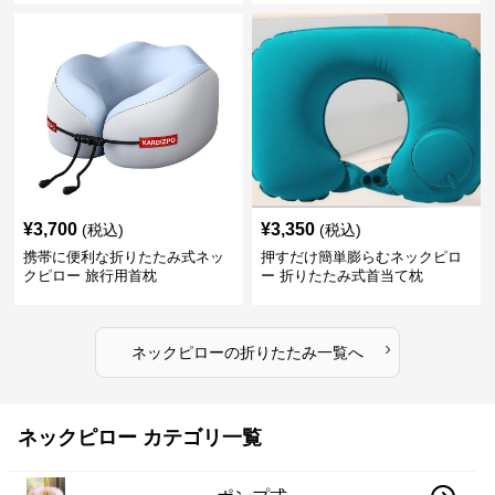
¥
3,700
¥
3,350
(税込)
(税込)
携帯に便利な折りたたみ式ネッ
押すだけ簡単膨らむネックピロ
クピロー 旅行用首枕
ー 折りたたみ式首当て枕
›
ネックピロー
の
折りたたみ
一覧へ
ネックピロー カテゴリ一覧