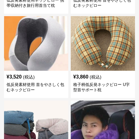
低反発素材使用ネックピロー 携
低反発素材使用 首をやさしく包
帯収納付き旅行用首当て枕
むネックピロー
¥
3,520
¥
3,860
(税込)
(税込)
低反発素材使用 首をやさしく包
格子柄低反発ネックピロー U字
むネックピロー
型首サポート枕