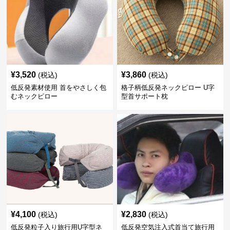
¥
3,520
¥
3,860
(税込)
(税込)
低反発素材使用 首をやさしく包
格子柄低反発ネックピロー U字
むネックピロー
型首サポート枕
¥
4,100
¥
2,830
(税込)
(税込)
低反発粒子入り旅行用U字型ネ
低反発空気注入式首当て旅行用