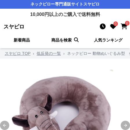
ネックピロー
専門通販サイト
スヤピロ
10,000
円以上のご購入で送料無料
0
0
スヤピロ
新着商品
商品を検索
人気ランキング
スヤピロ TOP
›
低反発の一覧
›
ネックピロー 動物ぬいぐるみ型 
Previous slide
Ne