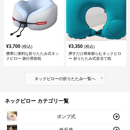
¥
3,700
¥
3,350
(税込)
(税込)
携帯に便利な折りたたみ式ネッ
押すだけ簡単膨らむネックピロ
クピロー 旅行用首枕
ー 折りたたみ式首当て枕
›
ネックピロー
の
折りたたみ
一覧へ
ネックピロー カテゴリ一覧
ポンプ式
低反発