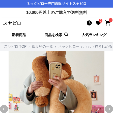
ネックピロー
専門通販サイト
スヤピロ
10,000
円以上のご購入で送料無料
0
0
スヤピロ
新着商品
商品を検索
人気ランキング
スヤピロ TOP
›
低反発の一覧
›
ネックピロー もちもち抱きしめる
Previous slide
Ne