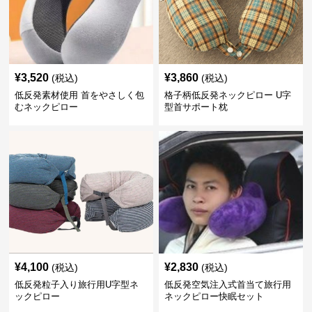
¥
3,520
¥
3,860
(税込)
(税込)
低反発素材使用 首をやさしく包
格子柄低反発ネックピロー U字
むネックピロー
型首サポート枕
¥
4,100
¥
2,830
(税込)
(税込)
低反発粒子入り旅行用U字型ネ
低反発空気注入式首当て旅行用
ックピロー
ネックピロー快眠セット