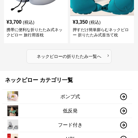
¥
3,700
¥
3,350
(税込)
(税込)
携帯に便利な折りたたみ式ネッ
押すだけ簡単膨らむネックピロ
クピロー 旅行用首枕
ー 折りたたみ式首当て枕
›
ネックピロー
の
折りたたみ
一覧へ
ネックピロー カテゴリ一覧
ポンプ式
低反発
フード付き