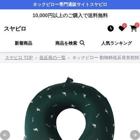
ネックピロー
専門通販サイト
スヤピロ
10,000
円以上のご購入で送料無料
0
0
スヤピロ
新着商品
商品を検索
人気ランキング
スヤピロ TOP
›
低反発の一覧
›
ネックピロー 動物柄低反発首枕
Previous slide
Ne