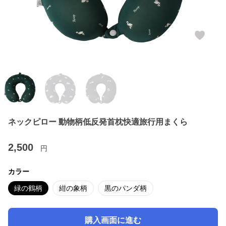
ネックピロー 動物柄低反発首枕快適旅行用まくら
2,500
円
カラー
緑の鶴柄
紺の象柄
黒のパンダ柄
購入画面に進む