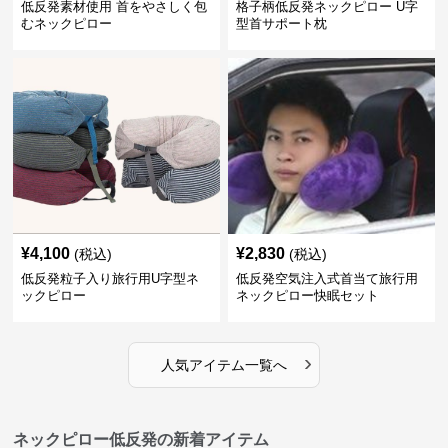
低反発素材使用 首をやさしく包
格子柄低反発ネックピロー U字
むネックピロー
型首サポート枕
¥
4,100
¥
2,830
(税込)
(税込)
低反発粒子入り旅行用U字型ネ
低反発空気注入式首当て旅行用
ックピロー
ネックピロー快眠セット
›
人気アイテム一覧へ
ネックピロー低反発の新着アイテム