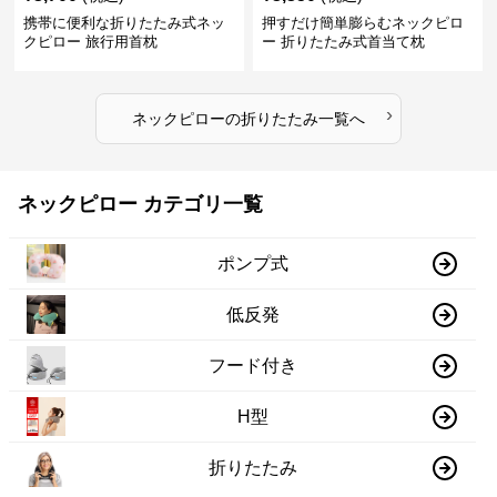
携帯に便利な折りたたみ式ネッ
押すだけ簡単膨らむネックピロ
クピロー 旅行用首枕
ー 折りたたみ式首当て枕
›
ネックピロー
の
折りたたみ
一覧へ
ネックピロー カテゴリ一覧
ポンプ式
低反発
フード付き
H型
折りたたみ