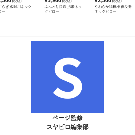
2,500
¥
3,960
¥
2,500
(税込)
(税込)
(税込)
すらぎ 仮眠用ネック
ふんわり快適 携帯ネッ
やわらか縞模様 低反発
ロー
クピロー
ネックピロー
ページ監修
スヤピロ編集部