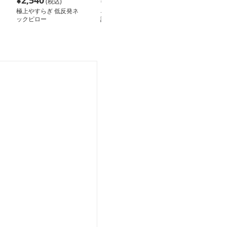
¥
2,540
¥
2,270
¥
2,310
(税込)
(税込)
(税込
極上やすらぎ 低反発ネ
ネックピロー 夏季涼感
ネックピロー 
ックピロー
記憶棉首枕携帯用ユー型
空気注入式首元
まくら