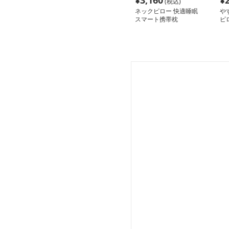
¥
3,160
¥
(税込)
ネックピロー 快適睡眠
や
スマート携帯枕
ピ