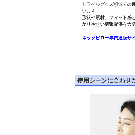
トラベルグッズ領域での
います。
形状
や
素材
、
フィット感
かりやすい情報提供
を大
ネックピロー専門通販サ
使用シーンに合わせ