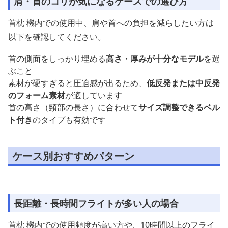
肩・首のコリが気になるケースでの選び方
首枕 機内での使用中、肩や首への負担を減らしたい方は
以下を確認してください。
首の側面をしっかり埋める
高さ・厚みが十分なモデル
を選
ぶこと
素材が硬すぎると圧迫感が出るため、
低反発または中反発
のフォーム素材
が適しています
首の高さ（頸部の長さ）に合わせて
サイズ調整できるベル
ト付き
のタイプも有効です
ケース別おすすめパターン
長距離・長時間フライトが多い人の場合
首枕 機内での使用頻度が高い方や、10時間以上のフライ