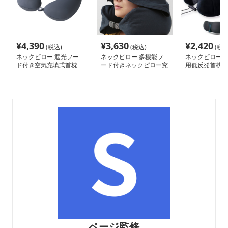
¥
4,390
¥
3,630
¥
2,420
(税込)
(税込)
(税込
ネックピロー 遮光フー
ネックピロー 多機能フ
ネックピロー 
ド付き空気充填式首枕
ード付きネックピロー究
用低反発首枕ア
極の安眠サポート
収納袋付
ページ監修