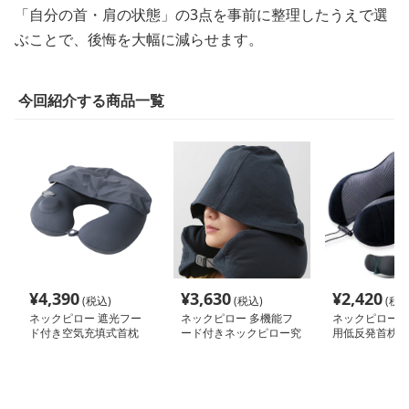
「自分の首・肩の状態」の3点を事前に整理したうえで選
ぶことで、後悔を大幅に減らせます。
今回紹介する商品一覧
¥
4,390
¥
3,630
¥
2,420
(税込)
(税込)
(税込
ネックピロー 遮光フー
ネックピロー 多機能フ
ネックピロー 
ド付き空気充填式首枕
ード付きネックピロー究
用低反発首枕ア
極の安眠サポート
収納袋付