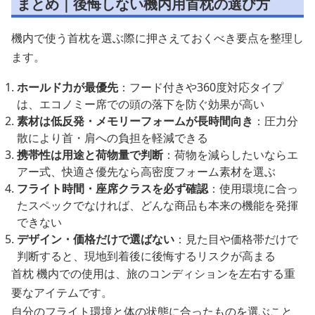
まとめ｜後悔しない機内用首枕の選び方
機内で使う首枕を選ぶ際に押さえておくべき要点を整理し
ます。
ホールド力が最優先
：フード付きや360度対応タイプ
は、エコノミー席での頭の落下を防ぐ効果が高い
素材は低反発・メモリーフォームが長時間向き
：圧力分
散により首・肩への負担を軽減できる
携帯性は用途と荷物量で判断
：荷物を減らしたいならエ
アー式、快適さ優先なら高密度フォーム素材を選ぶ
フライト時間・座席クラスを必ず確認
：使用環境に合っ
たスペックでなければ、どんな商品も本来の機能を発揮
できない
デザイン・価格だけで選ばない
：見た目や価格帯だけで
判断すると、現地到着後に後悔するリスクが高まる
首枕 機内での使用は、旅のコンディションを左右する重
要なアイテムです。
自分のフライト環境と体の状態に合ったものを選ぶこと