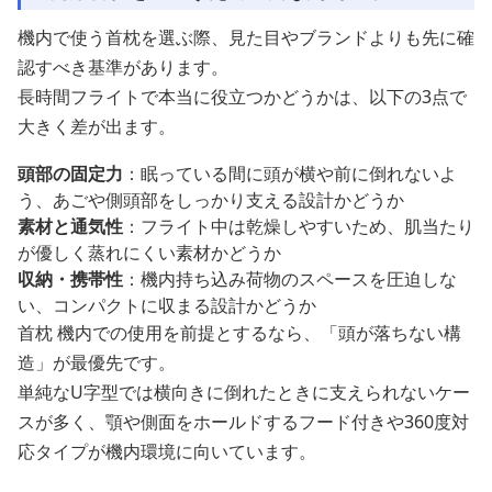
機内で使う首枕を選ぶ際、見た目やブランドよりも先に確
認すべき基準があります。
長時間フライトで本当に役立つかどうかは、以下の3点で
大きく差が出ます。
頭部の固定力
：眠っている間に頭が横や前に倒れないよ
う、あごや側頭部をしっかり支える設計かどうか
素材と通気性
：フライト中は乾燥しやすいため、肌当たり
が優しく蒸れにくい素材かどうか
収納・携帯性
：機内持ち込み荷物のスペースを圧迫しな
い、コンパクトに収まる設計かどうか
首枕 機内での使用を前提とするなら、「頭が落ちない構
造」が最優先です。
単純なU字型では横向きに倒れたときに支えられないケー
スが多く、顎や側面をホールドするフード付きや360度対
応タイプが機内環境に向いています。