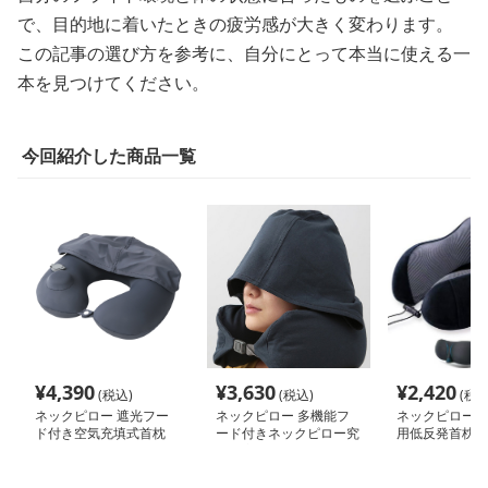
で、目的地に着いたときの疲労感が大きく変わります。
この記事の選び方を参考に、自分にとって本当に使える一
本を見つけてください。
今回紹介した商品一覧
¥
4,390
¥
3,630
¥
2,420
(税込)
(税込)
(税込
ネックピロー 遮光フー
ネックピロー 多機能フ
ネックピロー 
ド付き空気充填式首枕
ード付きネックピロー究
用低反発首枕ア
極の安眠サポート
収納袋付