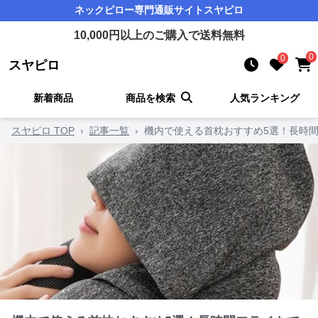
ネックピロー
専門通販サイト
スヤピロ
10,000
円以上のご購入で送料無料
0
0
スヤピロ
新着商品
商品を検索
人気ランキング
スヤピロ TOP
›
記事一覧
›
機内で使える首枕おすすめ5選！長時