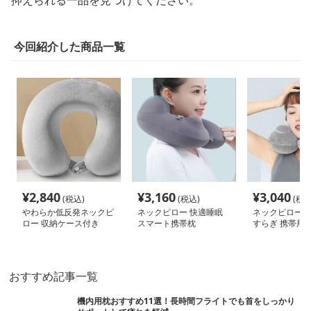
抑えられる一品を見つけてください。
今回紹介した商品一覧
¥
2,840
¥
3,160
¥
3,040
(税込)
(税込)
(税込
やわらか低反発ネックピ
ネックピロー 快適睡眠
ネックピロー 
ロー 収納ケース付き
スマート携帯枕
すらぎ 携帯用
おすすめ記事一覧
機内用枕おすすめ11選！長時間フライトでも首をしっかり