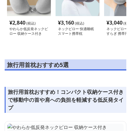
¥
2,840
¥
3,160
¥
3,040
(税込)
(税込)
(税込
やわらか低反発ネックピ
ネックピロー 快適睡眠
ネックピロー 
ロー 収納ケース付き
スマート携帯枕
すらぎ 携帯用
旅行用首枕おすすめ5選
旅行用首枕おすすめ！コンパクト収納ケース付き
で移動中の首や肩への負担を軽減する低反発タイ
プ