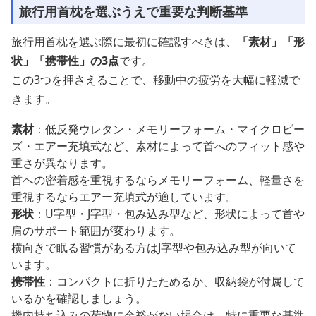
旅行用首枕を選ぶうえで重要な判断基準
旅行用首枕を選ぶ際に最初に確認すべきは、
「素材」「形
状」「携帯性」の3点
です。
この3つを押さえることで、移動中の疲労を大幅に軽減で
きます。
素材
：低反発ウレタン・メモリーフォーム・マイクロビー
ズ・エアー充填式など、素材によって首へのフィット感や
重さが異なります。
首への密着感を重視するならメモリーフォーム、軽量さを
重視するならエアー充填式が適しています。
形状
：U字型・J字型・包み込み型など、形状によって首や
肩のサポート範囲が変わります。
横向きで眠る習慣がある方はJ字型や包み込み型が向いて
います。
携帯性
：コンパクトに折りたためるか、収納袋が付属して
いるかを確認しましょう。
機内持ち込みの荷物に余裕がない場合は、特に重要な基準