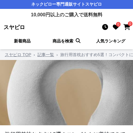
ネックピロー
専門通販サイト
スヤピロ
10,000
円以上のご購入で送料無料
0
0
スヤピロ
新着商品
商品を検索
人気ランキング
スヤピロ TOP
›
記事一覧
›
旅行用首枕おすすめ5選！コンパクト