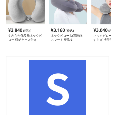
¥
2,840
¥
3,160
¥
3,040
(税込)
(税込)
(税込
やわらか低反発ネックピ
ネックピロー 快適睡眠
ネックピロー 
ロー 収納ケース付き
スマート携帯枕
すらぎ 携帯用