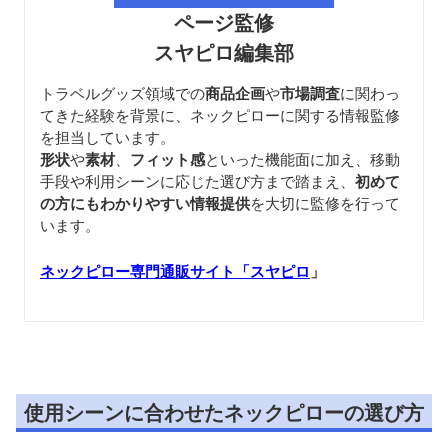
ページ監修
スヤピロ編集部
トラベルグッズ領域での
商品企画
や
市場調査
に関わっ
てきた経験を背景に、ネックピローに関する情報監修
を担当しています。
形状
や
素材
、
フィット感
といった機能面に加え、移動
手段や利用シーンに応じた選び方まで踏まえ、
初めて
の方にもわかりやすい情報提供
を大切に監修を行って
います。
ネックピロー専門通販サイト「スヤピロ
」
使用シーンに合わせたネックピローの選び方