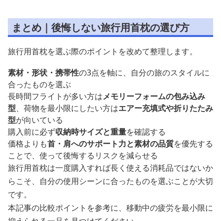
まとめ｜後悔しない旅行用首枕の選び方
旅行用首枕を選ぶ際のポイントを改めて整理します。
素材・形状・携帯性
の3点を軸に、自分の旅のスタイルに
合ったものを選ぶ
長時間フライトが多い方は
メモリーフォームの包み込み
型
、荷物を最小限にしたい方は
エアー充填式や折りたたみ
型
が向いている
購入前に必ず
収納時サイズと重量
を確認する
価格よりも
首・肩へのサポート力と素材の品質
を優先する
ことで、使って後悔するリスクを減らせる
旅行用首枕は一度購入すれば長く使える消耗品ではないか
らこそ、自分の使用シーンに合ったものを選ぶことが大切
です。
本記事の比較ポイントを参考に、移動中の疲労を最小限に